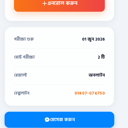
এনরোল করুন
01 জুন 2026
পরীক্ষা শুরু
2 টি
মোট পরীক্ষা
অনলাইন
রেজাল্ট
01407-076750
হেল্পলাইন
মেসেজ করুন