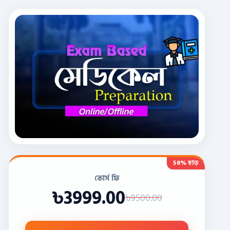
58% ছাড়
কোর্স ফি
৳3999.00
৳9500.00