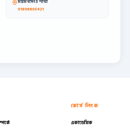
ময়মনসিংহ শাখা
01898805421
কোর্স লিংক
পর্কে
একাডেমিক