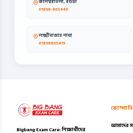
জলেশ্বরীতলা, বগুড়া
01898-805440
লক্ষ্মীবাজার শাখা
01898805419
কোম্পানি
আমাদের সম্
Bigbang Exam Care
: শিক্ষার্থীদের