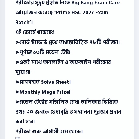
পরীক্ষার সুদৃঢ় প্রস্তুতি নিতে Big Bang Exam Care
আয়োজন করেছে ‘Prime HSC 2027 Exam
Batch’।
এই কোর্সে থাকছেঃ
➤বোর্ড স্ট্যান্ডার্ড প্রশ্নে অধ্যায়ভিত্তিক ৭৮টি পরীক্ষা।
➤পূর্ণাঙ্গ ১৩টি মডেল টেস্ট।
➤একই সাথে অনলাইন ও অফলাইন পরীক্ষার
সুযোগ।
➤মানসম্মত Solve Sheet।
➤Monthly Mega Prize।
➤মডেল টেস্টের সম্মিলিত মেধা তালিকার ভিত্তিতে
প্রথম ২০ জনকে মেধাবৃত্তি ও সম্মাননা পুরস্কার প্রদান
করা হবে।
পরীক্ষা শুরু আগামী ২মে থেকে।