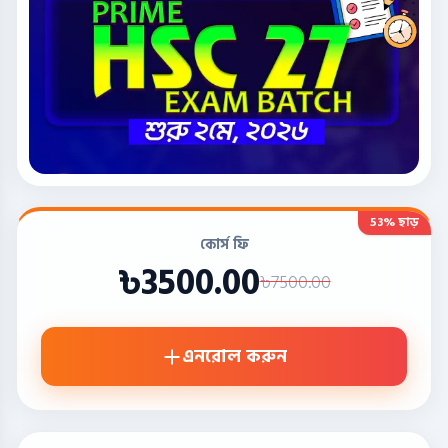
53% ছাড়
কোর্স ফি
৳3500.00
৳7500.00
এনরোল করুন