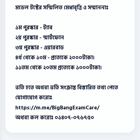
মডেল টস্টের সম্মিলিত মেধাবৃত্তি ও সম্মাননাঃ
১ম পুরস্কার - ট্যাব
২য় পুরস্কার - স্মার্টফোন
৩য় পুরস্কার - এয়ারবাড
৪র্থ থেকে ১০ম - প্রত্যেকে ২০০০টাকা।
১১তম থেকে ২০তম প্রত্যেকে ১০০০টাকা।
ভর্তি হতে অথবা ভর্তি সংক্রান্ত বিস্তারিত তথ্য পেতে
যোগাযোগ করোঃ
https://m.me/BigBangExamCare/
অথবা কল করোঃ ০১৪০৭-০৭৬৭৫০