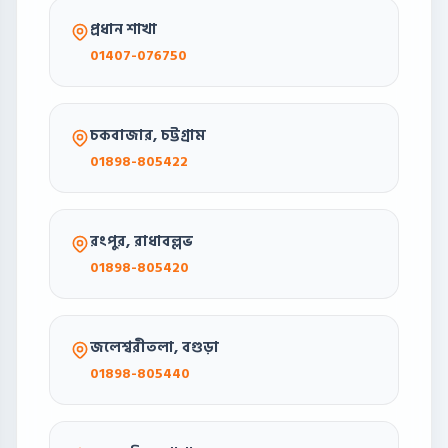
প্রধান শাখা
01407-076750
চকবাজার, চট্টগ্রাম
01898-805422
রংপুর, রাধাবল্লভ
01898-805420
জলেশ্বরীতলা, বগুড়া
01898-805440