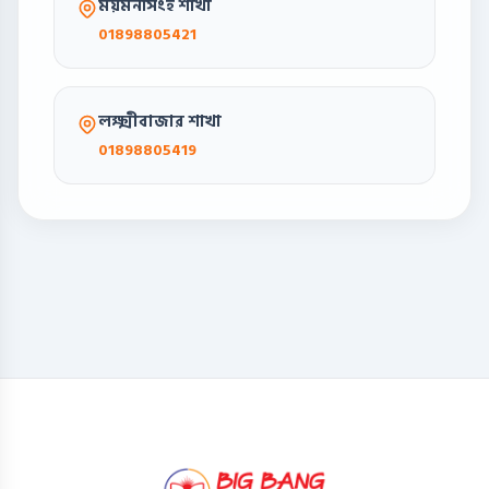
ময়মনসিংহ শাখা
01898805421
লক্ষ্মীবাজার শাখা
01898805419