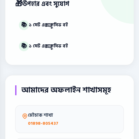
🎁
উপহার এবং সুযোগ
📚
১ সেট এক্সক্লুসিভ বই
📚
১ সেট এক্সক্লুসিভ বই
আমাদের অফলাইন শাখাসমূহ
মৌচাক শাখা
01898-805437