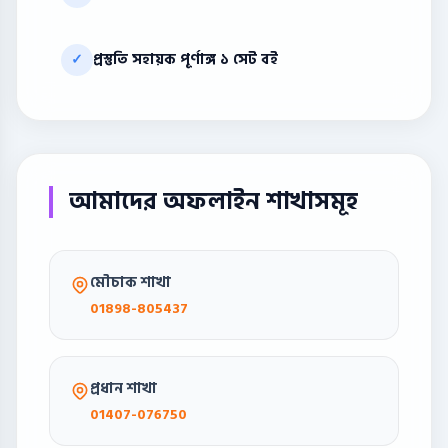
প্রস্তুতি সহায়ক পূর্ণাঙ্গ ১ সেট বই
✓
আমাদের অফলাইন শাখাসমূহ
মৌচাক শাখা
01898-805437
প্রধান শাখা
01407-076750